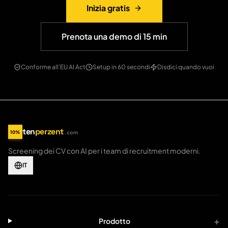
Inizia gratis
Prenota una demo di 15 min
Conforme all'EU AI Act
Setup in 60 secondi
Disdici quando vuoi
ten
perzent
10%
.com
tenperzent.com home
Screening dei CV con AI per i team di recruitment moderni.
IT
+
Prodotto