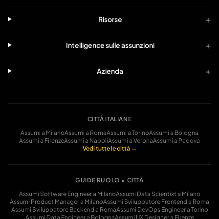
+
Risorse
+
Intelligence sulle assunzioni
+
Azienda
CITTÀ ITALIANE
Assumi a
Milano
Assumi a
Roma
Assumi a
Torino
Assumi a
Bologna
Assumi a
Firenze
Assumi a
Napoli
Assumi a
Verona
Assumi a
Padova
Vedi tutte le città →
GUIDE RUOLO × CITTÀ
Assumi
Software Engineer
a
Milano
Assumi
Data Scientist
a
Milano
Assumi
Product Manager
a
Milano
Assumi
Sviluppatore Frontend
a
Roma
Assumi
Sviluppatore Backend
a
Roma
Assumi
DevOps Engineer
a
Torino
Assumi
Data Engineer
a
Bologna
Assumi
UX Designer
a
Firenze