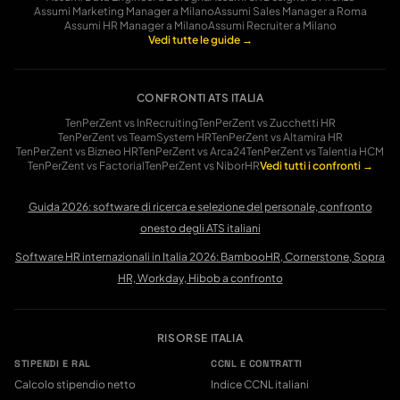
Assumi
Marketing Manager
a
Milano
Assumi
Sales Manager
a
Roma
Assumi
HR Manager
a
Milano
Assumi
Recruiter
a
Milano
Vedi tutte le guide →
CONFRONTI ATS ITALIA
TenPerZent vs InRecruiting
TenPerZent vs Zucchetti HR
TenPerZent vs TeamSystem HR
TenPerZent vs Altamira HR
TenPerZent vs Bizneo HR
TenPerZent vs Arca24
TenPerZent vs Talentia HCM
TenPerZent vs Factorial
TenPerZent vs NiborHR
Vedi tutti i confronti →
Guida 2026: software di ricerca e selezione del personale, confronto
onesto degli ATS italiani
Software HR internazionali in Italia 2026: BambooHR, Cornerstone, Sopra
HR, Workday, Hibob a confronto
RISORSE ITALIA
STIPENDI E RAL
CCNL E CONTRATTI
Calcolo stipendio netto
Indice CCNL italiani