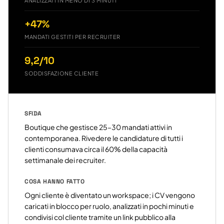
ANALIZZATI IN MENO DI 3 MINUTI
+47%
MANDATI GESTITI PER RECRUITER
9,2/10
SODDISFAZIONE CLIENTE
SFIDA
Boutique che gestisce 25–30 mandati attivi in
contemporanea. Rivedere le candidature di tutti i
clienti consumava circa il 60% della capacità
settimanale dei recruiter.
COSA HANNO FATTO
Ogni cliente è diventato un workspace; i CV vengono
caricati in blocco per ruolo, analizzati in pochi minuti e
condivisi col cliente tramite un link pubblico alla