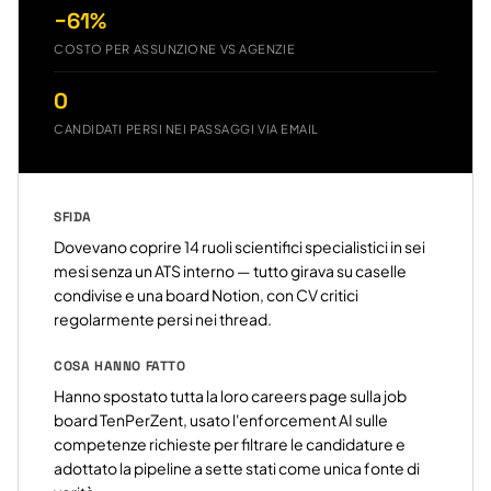
−61%
COSTO PER ASSUNZIONE VS AGENZIE
0
CANDIDATI PERSI NEI PASSAGGI VIA EMAIL
SFIDA
Dovevano coprire 14 ruoli scientifici specialistici in sei
mesi senza un ATS interno — tutto girava su caselle
condivise e una board Notion, con CV critici
regolarmente persi nei thread.
COSA HANNO FATTO
Hanno spostato tutta la loro careers page sulla job
board TenPerZent, usato l'enforcement AI sulle
competenze richieste per filtrare le candidature e
adottato la pipeline a sette stati come unica fonte di