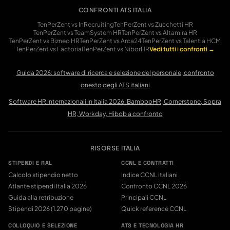
CONFRONTI ATS ITALIA
TenPerZent vs InRecruiting
TenPerZent vs Zucchetti HR
TenPerZent vs TeamSystem HR
TenPerZent vs Altamira HR
TenPerZent vs Bizneo HR
TenPerZent vs Arca24
TenPerZent vs Talentia HCM
TenPerZent vs Factorial
TenPerZent vs NiborHR
Vedi tutti i confronti →
Guida 2026: software di ricerca e selezione del personale, confronto
onesto degli ATS italiani
Software HR internazionali in Italia 2026: BambooHR, Cornerstone, Sopra
HR, Workday, Hibob a confronto
RISORSE ITALIA
STIPENDI E RAL
CCNL E CONTRATTI
Calcolo stipendio netto
Indice CCNL italiani
Atlante stipendi Italia 2026
Confronto CCNL 2026
Guida alla retribuzione
Principali CCNL
Stipendi 2026 (1.270 pagine)
Quick reference CCNL
COLLOQUIO E SELEZIONE
ATS E TECNOLOGIA HR