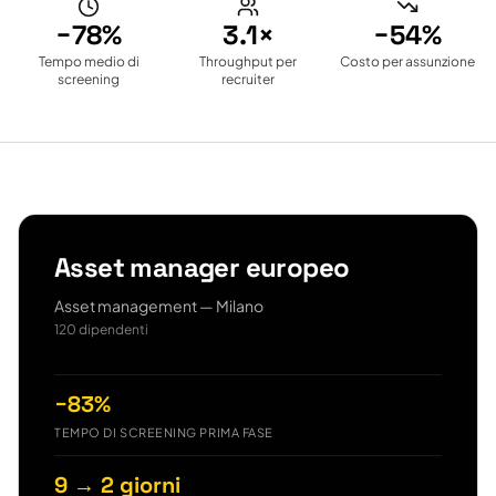
−78%
3.1×
−54%
Tempo medio di
Throughput per
Costo per assunzione
screening
recruiter
Asset manager europeo
Asset management — Milano
120 dipendenti
−83%
TEMPO DI SCREENING PRIMA FASE
9 → 2 giorni