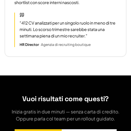
shortlist con score interni nascosti.
"
412 CV analizzati per un singolo ruolo in meno di tre
minuti. Lo scorso trimestre sarebbe stata una
settimana piena di un mio recruiter.
"
HR Director
·
Agenzia di recruiting boutique
Vuoi risultati come questi?
Inizia gratis in due minuti — senza carta di credito.
Oppure parla col team per un rollout guidato.