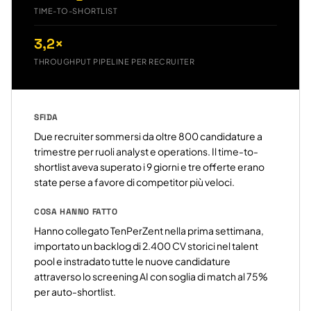
TIME-TO-SHORTLIST
3,2×
THROUGHPUT PIPELINE PER RECRUITER
SFIDA
Due recruiter sommersi da oltre 800 candidature a
trimestre per ruoli analyst e operations. Il time-to-
shortlist aveva superato i 9 giorni e tre offerte erano
state perse a favore di competitor più veloci.
COSA HANNO FATTO
Hanno collegato TenPerZent nella prima settimana,
importato un backlog di 2.400 CV storici nel talent
pool e instradato tutte le nuove candidature
attraverso lo screening AI con soglia di match al 75%
per auto-shortlist.