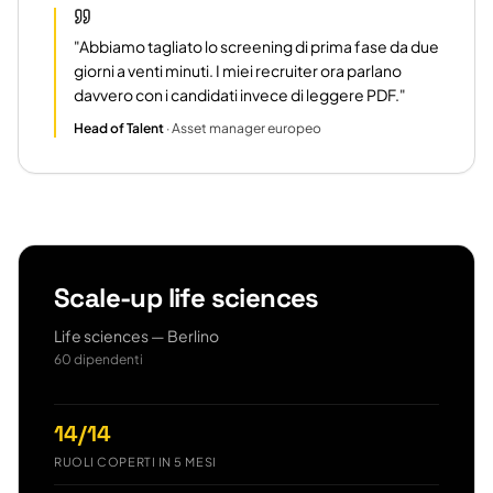
"
Abbiamo tagliato lo screening di prima fase da due
giorni a venti minuti. I miei recruiter ora parlano
davvero con i candidati invece di leggere PDF.
"
Head of Talent
·
Asset manager europeo
Scale-up life sciences
Life sciences — Berlino
60 dipendenti
14/14
RUOLI COPERTI IN 5 MESI