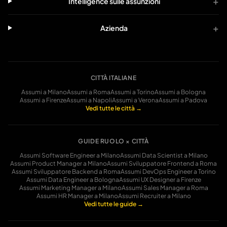
+
Intelligence sulle assunzioni
+
Azienda
CITTÀ ITALIANE
Assumi a
Milano
Assumi a
Roma
Assumi a
Torino
Assumi a
Bologna
Assumi a
Firenze
Assumi a
Napoli
Assumi a
Verona
Assumi a
Padova
Vedi tutte le città →
GUIDE RUOLO × CITTÀ
Assumi
Software Engineer
a
Milano
Assumi
Data Scientist
a
Milano
Assumi
Product Manager
a
Milano
Assumi
Sviluppatore Frontend
a
Roma
Assumi
Sviluppatore Backend
a
Roma
Assumi
DevOps Engineer
a
Torino
Assumi
Data Engineer
a
Bologna
Assumi
UX Designer
a
Firenze
Assumi
Marketing Manager
a
Milano
Assumi
Sales Manager
a
Roma
Assumi
HR Manager
a
Milano
Assumi
Recruiter
a
Milano
Vedi tutte le guide →