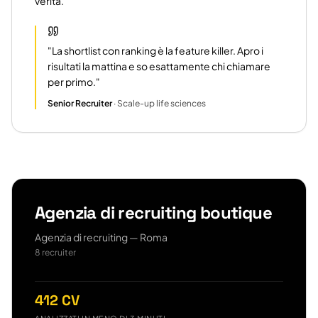
verità.
"
La shortlist con ranking è la feature killer. Apro i
risultati la mattina e so esattamente chi chiamare
per primo.
"
Senior Recruiter
·
Scale-up life sciences
Agenzia di recruiting boutique
Agenzia di recruiting — Roma
8 recruiter
412 CV