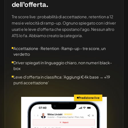
dell'offerta.
Tre score live: probabilità di accettazione, retention a 12
mesi e velocità di ramp-up. Ognuno spiegato con i driver
usati e le leve d'offerta che spostano l'ago. Nessun altro
ATS lo fa. Abbiamo creato la categoria.
Accettazione · Retention · Ramp-up - tre score, un
verdetto
Driver spiegati in linguaggio chiaro, non numeri black-
box
Leve d'offerta in classifica: 'Aggiungi €4k base → +19
punti accettazione'
Predizione live