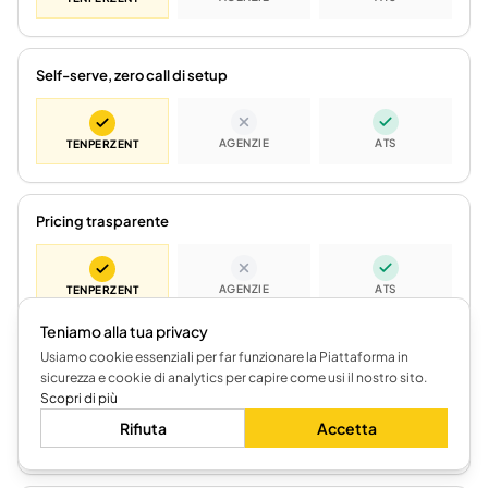
Self-serve, zero call di setup
AGENZIE
ATS
TENPERZENT
Pricing trasparente
AGENZIE
ATS
TENPERZENT
Teniamo alla tua privacy
Usiamo cookie essenziali per far funzionare la Piattaforma in
Costo per assunzione sotto €1
sicurezza e cookie di analytics per capire come usi il nostro sito.
Scopri di più
Rifiuta
Accetta
AGENZIE
ATS
TENPERZENT