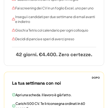
Fai screening dei CV in un foglio Excel, uno per uno
Insegui i candidati per due settimane di email avanti
e indietro
Giochi a Tetris col calendario per ogni colloquio
Decidi di pancia e speri di averci preso
42 giorni. €4.400. Zero certezze.
DOPO
La tua settimana con noi
Apri una scheda. Il lavoro è già fatto.
Carichi 500 CV. Te li riconsegna ordinati in 60