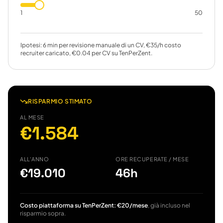
1
50
Ipotesi: 6 min per revisione manuale di un CV, €35/h costo
recruiter caricato, €0.04 per CV su TenPerZent.
RISPARMIO STIMATO
AL MESE
€1.584
ALL'ANNO
ORE RECUPERATE / MESE
€19.010
46
h
Costo piattaforma su TenPerZent: €20/mese
, già incluso nel
risparmio sopra.