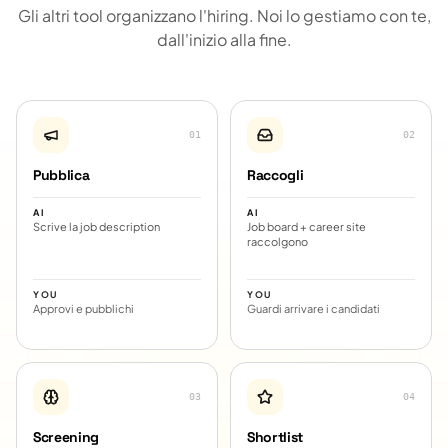
Gli altri tool organizzano l'hiring. Noi lo gestiamo con te,
dall'inizio alla fine.
0
1
0
2
Pubblica
Raccogli
AI
AI
Scrive la job description
Job board + career site
raccolgono
YOU
YOU
Approvi e pubblichi
Guardi arrivare i candidati
0
3
0
4
Screening
Shortlist