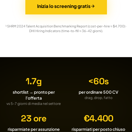
Inizia lo screening gratis
¹ SHRM 2024 Talent Acquisition Benchmarking Report (cost-per-hire ≈ $4.700) ·
DHI Hiring Indicators (time-to-fill ≈ 36–42 giorni).
1.7g
<60s
shortlist → pronto per
per ordinare 500 CV
l'offerta
drag, drop, fatto
vs 5–7 giorni di media nel settore
23 ore
€4.400
risparmiate per assunzione
risparmiati per posto chiuso