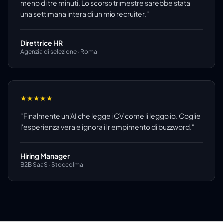
meno di tre minuti. Lo scorso trimestre sarebbe stata
una settimana intera di un mio recruiter.
"
Direttrice HR
Agenzia di selezione · Roma
★
★
★
★
★
"
Finalmente un'AI che legge i CV come li leggo io. Coglie
l'esperienza vera e ignora il riempimento di buzzword.
"
Hiring Manager
B2B SaaS · Stoccolma