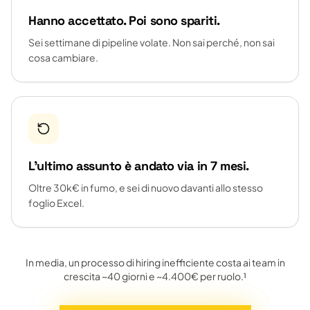
Hanno accettato. Poi sono spariti.
Sei settimane di pipeline volate. Non sai perché, non sai
cosa cambiare.
L'ultimo assunto è andato via in 7 mesi.
Oltre 30k€ in fumo, e sei di nuovo davanti allo stesso
foglio Excel.
In media, un processo di hiring inefficiente costa ai team in
crescita ~40 giorni e ~4.400€ per ruolo.¹