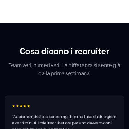
Cosa dicono i recruiter
Team veri, numeri veri. La differenza si sente già
dalla prima settimana.
★
★
★
★
★
"
Abbiamo ridotto lo screening di prima fase da due giorni
a venti minuti. I miei recruiter ora parlano davvero con i
candidati invece di leggere PDF.
"