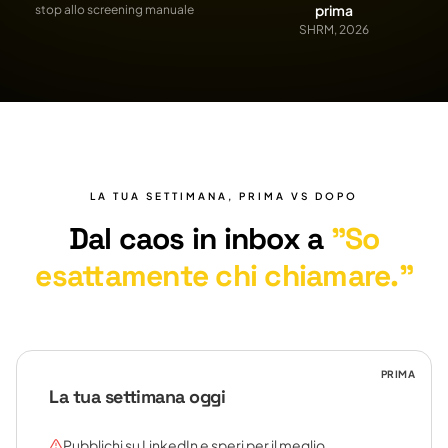
prima
stop allo screening manuale
SHRM, 2026
LA TUA SETTIMANA, PRIMA VS DOPO
Dal caos in inbox a
"So
esattamente chi chiamare."
PRIMA
La tua settimana oggi
Pubblichi su LinkedIn e speri per il meglio