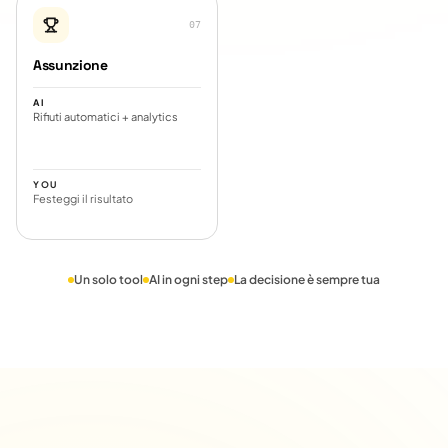
0
7
Assunzione
AI
Rifiuti automatici + analytics
YOU
Festeggi il risultato
Un solo tool
AI in ogni step
La decisione è sempre tua