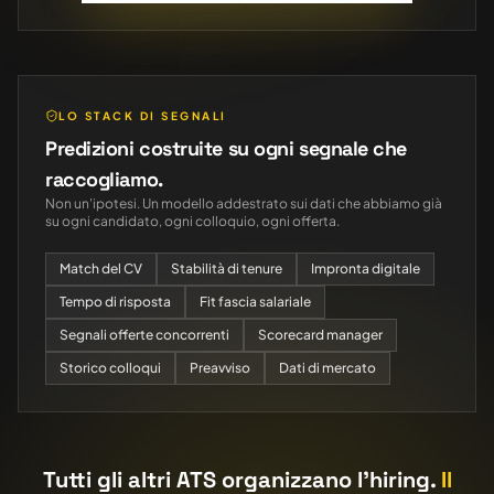
LO STACK DI SEGNALI
Predizioni costruite su ogni segnale che
raccogliamo.
Non un'ipotesi. Un modello addestrato sui dati che abbiamo già
su ogni candidato, ogni colloquio, ogni offerta.
Match del CV
Stabilità di tenure
Impronta digitale
Tempo di risposta
Fit fascia salariale
Segnali offerte concorrenti
Scorecard manager
Storico colloqui
Preavviso
Dati di mercato
Tutti gli altri ATS organizzano l'hiring.
Il