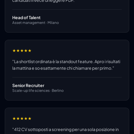
Head of Talent
Asset management · Milano
★
★
★
★
★
"
La shortlist ordinata è la standout feature. Apro i risultati
la mattina e so esattamente chi chiamare per primo.
"
Senior Recruiter
Scale-up life sciences · Berlino
★
★
★
★
★
"
412 CV sottoposti a screening per una sola posizione in