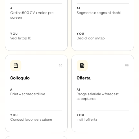
AI
AI
Ordina 500 CV + voice pre-
Segmenta e segnala i rischi
screen
YOU
YOU
Vedi la top 10
Decidi con un tap
0
5
0
6
Colloquio
Offerta
AI
AI
Brief + scorecard live
Range salariale + forecast
acceptance
YOU
YOU
Conduci la conversazione
Invii l'offerta