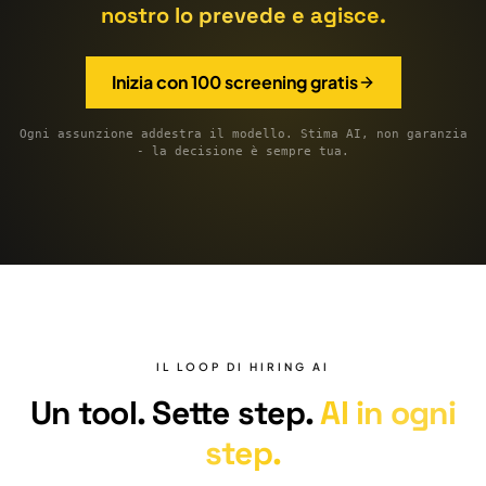
nostro lo prevede e agisce.
Inizia con 100 screening gratis
Ogni assunzione addestra il modello. Stima AI, non garanzia
- la decisione è sempre tua.
IL LOOP DI HIRING AI
Un tool. Sette step.
AI in ogni
step.