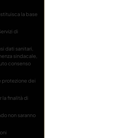
stituisca la base
ervizi di
i dati sanitari,
enenza sindacale,
enuto consenso
e protezione dei
a finalità di
ando non saranno
oni