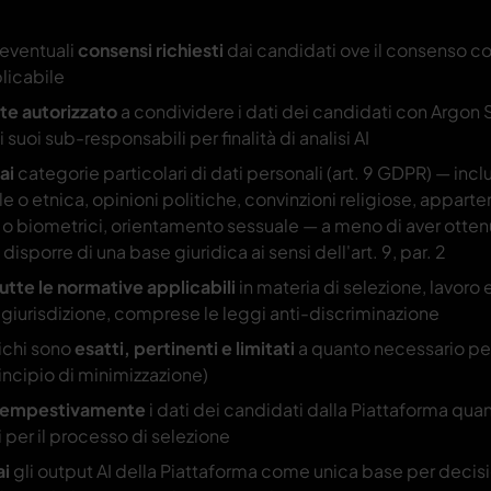
 eventuali
consensi richiesti
dai candidati ove il consenso co
licabile
te autorizzato
a condividere i dati dei candidati con Argon S
i suoi sub-responsabili per finalità di analisi AI
ai
categorie particolari di dati personali (art. 9 GDPR) — inclus
ale o etnica, opinioni politiche, convinzioni religiose, appart
i o biometrici, orientamento sessuale — a meno di aver ott
 disporre di una base giuridica ai sensi dell'art. 9, par. 2
utte le normative applicabili
in materia di selezione, lavoro 
a giurisdizione, comprese le leggi anti-discriminazione
richi sono
esatti, pertinenti e limitati
a quanto necessario per l
incipio di minimizzazione)
 tempestivamente
i dati dei candidati dalla Piattaforma qu
 per il processo di selezione
ai
gli output AI della Piattaforma come unica base per decisi