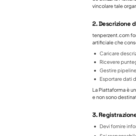
vincolare tale organ
2. Descrizione d
tenperzent.com for
artificiale che cons
Caricare descriz
Ricevere puntegg
Gestire pipeline
Esportare dati de
La Piattaforma è u
e non sono destinati
3. Registrazion
Devi fornire in
Sei responsabile