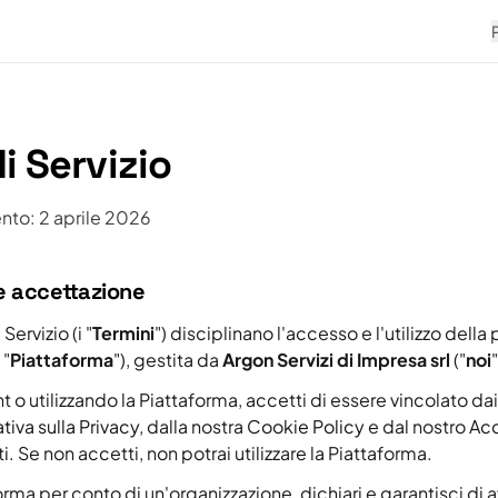
i Servizio
to: 2 aprile 2026
 e accettazione
Servizio (i "
Termini
") disciplinano l'accesso e l'utilizzo della
 "
Piattaforma
"), gestita da
Argon Servizi di Impresa srl
("
noi
"
o utilizzando la Piattaforma, accetti di essere vincolato dai
tiva sulla Privacy
, dalla nostra
Cookie Policy
e dal nostro
Acc
ti
. Se non accetti, non potrai utilizzare la Piattaforma.
aforma per conto di un'organizzazione, dichiari e garantisci di a