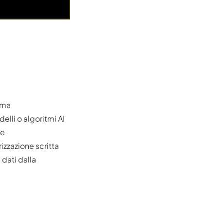
rma
elli o algoritmi AI
ne
izzazione scritta
 dati dalla