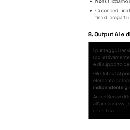
Non
utilizziamo 
Ci concedi una l
fine di erogarti 
8. Output AI e d
I punteggi, i rank
(collettivamente,
e di supporto de
Gli Output AI p
elemento determ
indipendente gli
Argon Servizi di 
all'accuratezza, 
specifica.