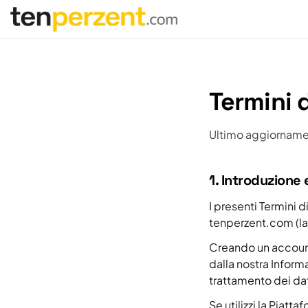
tenperzent.com home
Termini d
Ultimo aggiornamen
1. Introduzione
I presenti Termini di 
tenperzent.com (la
Creando un account 
dalla nostra
Informa
trattamento dei da
Se utilizzi la Piatt