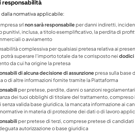
i responsabilità
i dalla normativa applicabile:
 Impresa srl
non sarà responsabile
per danni indiretti, incident
punitivi, inclusa, a titolo esemplificativo, la perdita di profitti
mmerciali o avviamento
sabilità complessiva per qualsiasi pretesa relativa ai present
potrà superare l'importo totale da te corrisposto nei
dodici 
nto da cui ha origine la pretesa
nsabili di alcuna decisione di assunzione
presa sulla base 
a o di altre informazioni fornite tramite la Piattaforma
onsabili
per pretese, perdite, danni o sanzioni regolamentari 
nza dei tuoi obblighi di titolare del trattamento, compreso 
i senza valida base giuridica, la mancata informazione ai can
 normative in materia di protezione dei dati o di lavoro applic
onsabili
per pretese di terzi, comprese pretese di candidati i 
adeguata autorizzazione o base giuridica